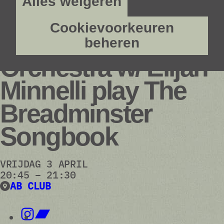
Alles weigeren
Cookievoorkeuren
audioplayer.listen
The Alien Dub
beheren
Orchestra w/ Elijah
Minnelli play The
Breadminster
Songbook
VRIJDAG 3 APRIL
20:45 – 21:30
AB CLUB