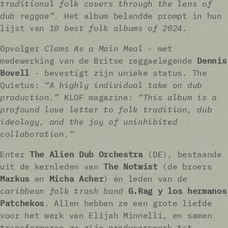
traditional folk covers through the lens of
dub reggae”.
Het album belandde prompt in hun
lijst van
10 best folk albums of 2024
.
Opvolger
Clams As a Main Meal
- met
medewerking van de Britse reggaelegende
Dennis
Bovell
- bevestigt zijn unieke status. The
Quietus:
“A highly individual take on dub
production.”
KLOF magazine:
“This album is a
profound love letter to folk tradition, dub
ideology, and the joy of uninhibited
collaboration.”
Enter
The Alien Dub Orchestra
(DE), bestaande
uit de kernleden van
The Notwist
(de broers
Markus
en
Micha Acher
) én leden van de
caribbean folk trash
band
G.Rag y los hermanos
Patchekos
. Allen hebben ze een grote liefde
voor het werk van Elijah Minnelli, en samen
transformeren ze zijn producerswerk tot