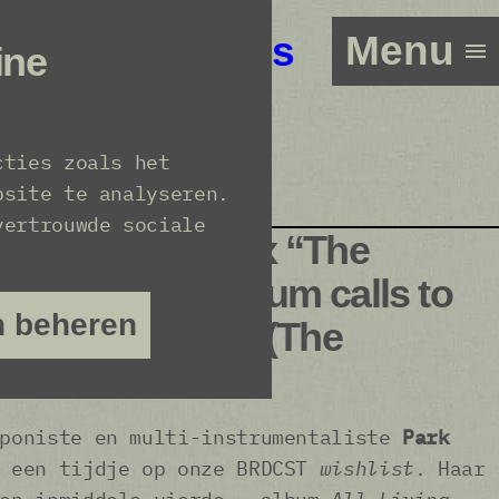
Menu
Line-up
Tickets
ine
cties zoals het
bsite te analyseren.
vertrouwde sociale
 neo-classical x “The
er’s fourth album calls to
n beheren
 Philip Glass.” (The
mponiste en multi-instrumentaliste
Park
 een tijdje op onze BRDCST
wishlist
. Haar