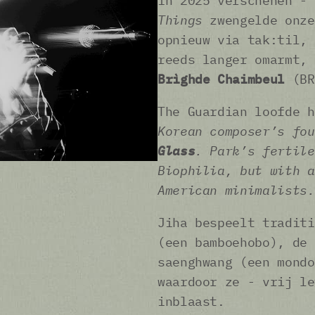
in 2025 verschenen -
Things
zwengelde onze
opnieuw via tak:til, 
reeds langer omarmt,
Brìghde Chaimbeul
(BR
The Guardian loofde h
Korean composer’s fo
Glass
. Park’s fertile
Biophilia, but with a
American minimalists.
Jiha bespeelt traditi
(een bamboehobo), de 
saenghwang (een mondo
waardoor ze - vrij le
inblaast.