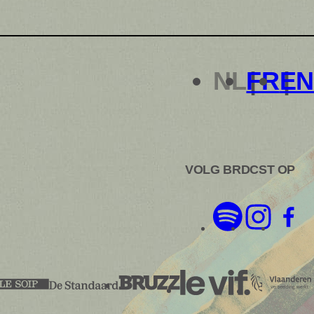
NL
FR
EN
VOLG BRDCST OP