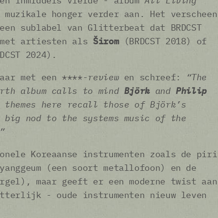
 en inmiddels vierde - album
All Living
 muzikale honger verder aan. Het verscheen
een sublabel van Glitterbeat dat BRDCST
 met artiesten als
Širom
(BRDCST 2018) of
DCST 2024).
aar met een ****-
review
en schreef:
“The
urth album calls to mind
Björk
and
Philip
 themes here recall those of Björk’s
 big nod to the systems music of the
”
onele Koreaanse instrumenten zoals de piri
yanggeum (een soort metallofoon) en de
rgel), maar geeft er een moderne twist aan
tterlijk - oude instrumenten nieuw leven