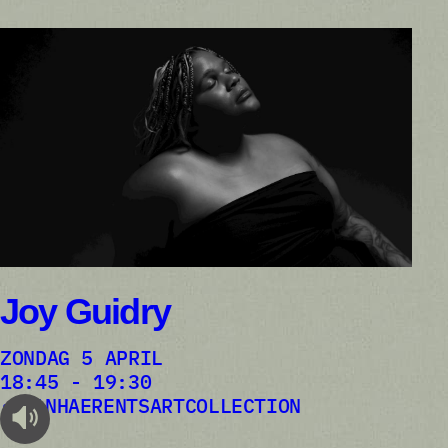
Joy Guidry
ZONDAG 5 APRIL
18:45 - 19:30
VANHAERENTSARTCOLLECTION
audioplayer.listen