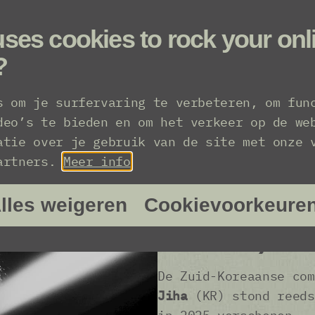
ses cookies to rock your onl
?
s om je surfervaring te verbeteren, om fun
deo’s te bieden en om het verkeer op de we
atie over je gebruik van de site met onze 
Ambient meets
partners.
Meer info
Korean compos
lles weigeren
Cookievoorkeure
mind Björk and
Guardian)
De Zuid-Koreaanse co
Jiha
(KR) stond reeds