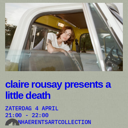
claire rousay presents a
little death
ZATERDAG 4 APRIL
21:00 - 22:00
VANHAERENTSARTCOLLECTION