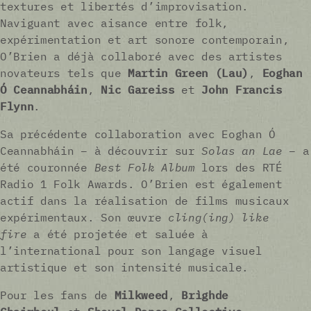
textures et libertés d’improvisation.
Naviguant avec aisance entre folk,
expérimentation et art sonore contemporain,
O’Brien a déjà collaboré avec des artistes
novateurs tels que
Martin Green (Lau)
,
Eoghan
Ó Ceannabháin
,
Nic Gareiss
et
John Francis
Flynn
.
Sa précédente collaboration avec Eoghan Ó
Ceannabháin – à découvrir sur
Solas an Lae
– a
été couronnée
Best Folk Album
lors des RTÉ
Radio 1 Folk Awards. O’Brien est également
actif dans la réalisation de films musicaux
expérimentaux. Son œuvre
cling(ing) like
fire
a été projetée et saluée à
l’international pour son langage visuel
artistique et son intensité musicale.
Pour les fans de
Milkweed
,
Brìghde