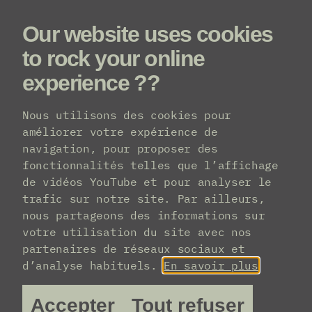
Our website uses cookies
Menu
to rock your online
experience ??
ssez de BRDCST.
Cliquez ici si vou
Nous utilisons des cookies pour
Inventis
améliorer votre expérience de
navigation, pour proposer des
BRDCST 2026, c’était
fonctionnalités telles que l’affichage
de vidéos YouTube et pour analyser le
ça.
trafic sur notre site. Par ailleurs,
nous partageons des informations sur
votre utilisation du site avec nos
partenaires de réseaux sociaux et
d’analyse habituels.
En savoir plus
Accepter
Tout refuser