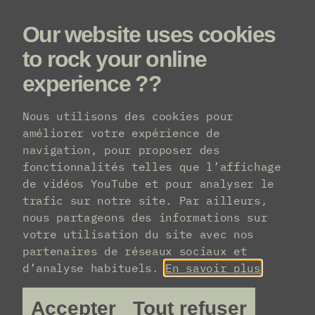
Our website uses cookies
Menu
to rock your online
experience ??
Nous utilisons des cookies pour
Accréditation
améliorer votre expérience de
navigation, pour proposer des
fonctionnalités telles que l’affichage
Je souhaite assister au
de vidéos YouTube et pour analyser le
trafic sur notre site. Par ailleurs,
BRDCST en tant que
nous partageons des informations sur
journaliste. Comment demander
votre utilisation du site avec nos
une accréditation ?
partenaires de réseaux sociaux et
d’analyse habituels.
En savoir plus
Les journalistes peuvent demander une
Accepter
Tout refuser
accréditation via
press@abconcerts.be
.