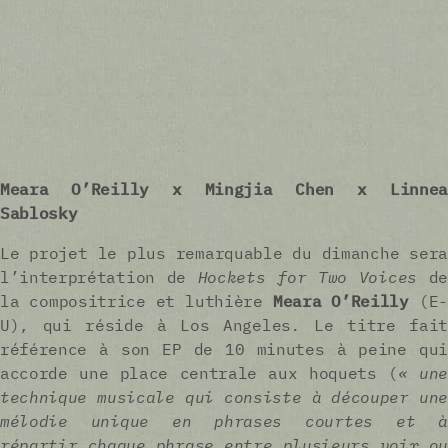
Meara O’Reilly x Mingjia Chen x Linnea
Sablosky
Le projet le plus remarquable du dimanche sera
l’interprétation de
Hockets for Two Voices
de
la compositrice et luthière
Meara O’Reilly
(E-
U), qui réside à Los Angeles
.
Le titre fait
référence à son EP de 10 minutes à peine qui
accorde une place centrale aux hoquets (
« une
technique musicale qui consiste à découper une
mélodie unique en phrases courtes et à
répartir chaque phrase entre plusieurs voix ou